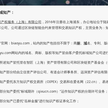
域知产
：
识产权服务（上海）有限公司
，2016年注册在上海浦东，办公地址位于
术
公司。
公司通过区块链智能合约来管理和交易知识产权，
主营业务为：
官网：biaoyu.com，站内的知产包括但不限于：商
标
、
域
名、专利、版
aoyu.com网站内的域名、商标、版权等知产皆由客户委托标域知产公司
上所述知产皆托管在智匠（上海）资产管理有限公司和区块链资产基金会（
述知产部分经由立信资产评估公司、有道会计师事务所、远涧资产评估有限
知产委托东方知识产权交易所（OIPEX）交易和在爱名网（22.cn）、易名网
部分知产委托“标域期许（qixucn.com）”运作知识产权的分期许可业务
述部分知产已委托“岳林金服”进行知识产权证券化工作；