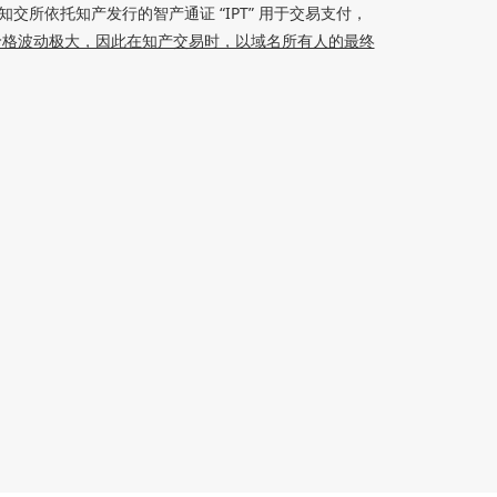
所依托知产发行的智产通证 “IPT”
用于交易
支付
，
价格波动极大，因此在知产交易时，以域名所有人的最终