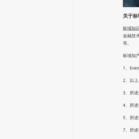
关于标
标域知
金融
技
等。
标域知产
1、bi
2、以
3、所
4、所述
5、所述
7、所