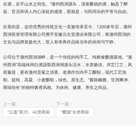
在酒，在乎山水之间也。”滁州西涧源头，清泉酿就的酒，触及了醉
翁、官员和诗人内心深处的感觉，那就是：与民同乐的平等与自由。
欣喜的是，这些优秀的传统文化一直被传承至今。1200多年后，滁州
西涧投资管理有限公司携手安徽元生堂酒业有限公司，将滁州西涧的
文化与品牌发扬光大，世人有幸再作品味当年的休闲与宁静。
公司位于滁州西涧湖畔，是一个传统的纯手工、纯粮食酿酒基地。“滁
州西涧”高端休闲白酒汲取西涧湖源头活水，水质极佳。岸芷汀兰，风
荷蒹葭，更有滁州贡菊之清香。老酒作坊内手工酿制，现代工艺泡
制、提纯，高粱、小麦酿制，绿色、原生态。“酱陈幽雅、甘冽爽净、
尾味怡长”的独特酱香风格。为休闲、健康、养生之尚品。
上一篇：
下一篇：
“云盘”第35、42类商标
“樱源”全类商标