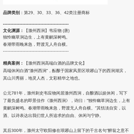
品牌类别
：第29、30、33、36、42类注册商标
--------------------------------------------
文化渊源：
【滁州西涧】
韦应物 (唐)
独怜幽草涧边生，上有黄鹂深树鸣。
春潮带雨晚来急，野渡无人舟自横。
--------------------------------------------
精典案例：
【滁州西涧高端白酒的品牌文化】
高端休闲白酒“滁州西涧”，酝酿于国家风景区琅琊山下的西涧湖滨，
其山川秀丽，地灵人杰，文彩精华之地也。
公元781年，滁州刺史韦应物闲居滁州西涧，自酿酒以娱休闲，写下
了最负盛名的即景佳作《滁州西涧》，诗曰：“独怜幽草涧边生，上有
黄鹂深树鸣。春潮带雨晚来急，野渡无人舟自横。”其恬淡自安，以
酒、以诗表达出我们世人所追求的自由、休闲与宁静。
其后300年，滁州太守欧阳修在琅琊山上留下的千古名句“醉翁之意不