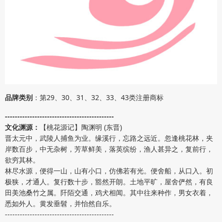
品牌类别
：第29、30、31、32、33、43类注册商标
--------------------------------------------
文化渊源：
【桃花源记】
陶渊明 (东晋)
晋太元中，武陵人捕鱼为业。缘溪行，忘路之远近。忽逢桃花林，夹
岸数百步，中无杂树，芳草鲜美，落英缤纷，渔人甚异之，复前行，
欲穷其林。
林尽水源，便得一山，山有小口，仿佛若有光。便舍船，从口入。初
极狭，才通人。复行数十步，豁然开朗。土地平旷，屋舍俨然，有良
田美池桑竹之属。阡陌交通，鸡犬相闻。其中往来种作，男女衣着，
悉如外人。黄发垂髫，并怡然自乐。
--------------------------------------------