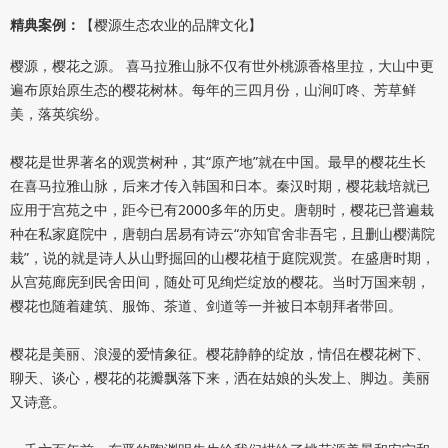
精典案例：
【樱源生态农业的品牌文化】
樱源，樱花之源。 喜马拉雅山脉不仅有世外桃源香格里拉，大山中更
遍布原始原生态的樱花树林。每年的三四月份，山涧叮咚、芳草鲜
美，落英缤纷。
樱花是世界著名的观赏树种，其“原产地”就在中国。最早的樱花生长
在喜马拉雅山脉，后来才传入韩国和日本。秦汉时期，樱花栽培就已
应用于宫苑之中，距今已有2000多年的历史。唐朝时，樱花已普遍栽
种在私家庭院中，唐朝白居易有诗云“亦知官舍非吾宅，且删山樱满院
栽”，说的就是诗人从山野掘回的山樱花植于庭院观赏。在盛唐时期，
从宫苑廊庑到民舍田间，随处可见绚烂绽放的樱花。当时万国来朝，
樱花也随着建筑、服饰、茶道、剑道等一并被日本朝拜者带回。
樱花是美丽、浪漫的爱情象征。樱花静静的绽放，情侣在樱花树下、
聊天、谈心，樱花的花瓣飘落下来，洒在姑娘的头发上、脚边。美丽
又诗意。